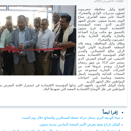
الثلاثاء: 25/فبراير/2025م
افتتح وكيل محافظة حضرموت
لشؤون مديريات الوادي والصحراء،
الاستاذ عامر سعيد العامري، صباح
اليوم، بمدينة سيئون، معرض الشهر
الكريم، الذي تنفذه المؤسسة
الاقتصادية اليمنية فرع سيئون
بالتنسيق مع مكتب وزارة الصناعة
والتجارة والغرفة التجارية بوادي
حضرموت والصحراء.
وطاف وكيل المحافظة، ومعه قائد
المنطقة العسكرية الاولى اللواء
الركن صالح الجعيملاني، والمدير
العام للمؤسسة الاقتصادية محمد
الحبشي، في أقسام المعرض الذي
يستمر حتى الـ10 من شهر رمضان
المبارك، ويقدم عروضًا لعدد من
الشركات التجارية لمجموعة من
المنتجات الغذائية والتموينية بأسعار
مخفضة ومناسبة تلبي احتياجات
المواطنين خلال الشهر الكريم.
وأشاد الوكيل العامري، بالجهود التي تبذلها المؤسسة الاقتصادية في استمرار اقامة المعرض
المواطنين في ظل الأوضاع الاقتصادية الصعبة التي تشهدها البلاد.
إقرا ايضاً
ميناء الوديعة البري يسجل حركة نشطة للمسافرين والبضائع خلال يوم السبت
الوكيل بارباع يفتتح معرض الأسر المنتجة السادس بمدينة سيئون